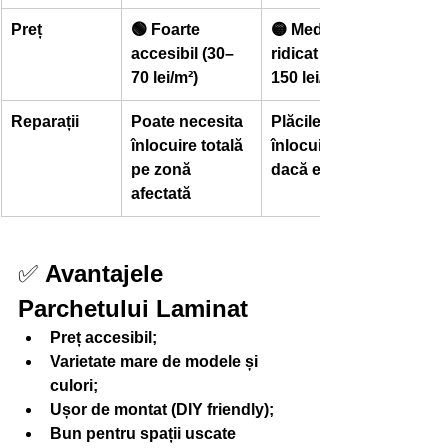
Preț
🟢 Foarte 
🟡 Mediu spre 
accesibil (30–
ridicat (80–
70 lei/m²)
150 lei/m²)
Reparații
Poate necesita 
Plăcile se pot 
înlocuire totală 
înlocui ușor, 
pe zonă 
dacă e tip click
afectată
✅ 
Avantajele 
Parchetului Laminat
Preț accesibil;
Varietate mare de modele și 
culori;
Ușor de montat (DIY friendly);
Bun pentru spații uscate 