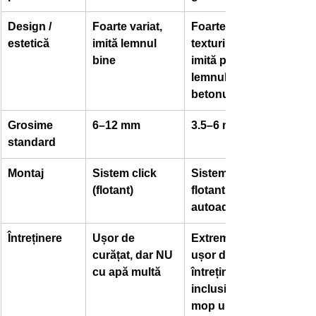
Design / 
Foarte variat, 
Foarte realist, 
estetică
imită lemnul 
texturi 3D, 
bine
imită piatra, 
lemnul, 
betonul
Grosime 
6–12 mm
3.5–6 mm
standard
Montaj
Sistem click 
Sistem click 
(flotant)
flotant (uneori 
autoadeziv)
Întreținere
Ușor de 
Extrem de 
curățat, dar NU 
ușor de 
cu apă multă
întreținut, 
inclusiv cu 
mop umed