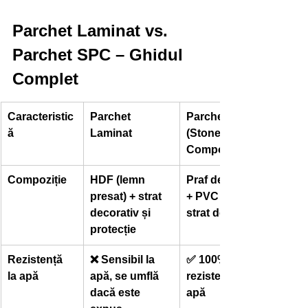
Parchet Laminat vs. 
Parchet SPC – Ghidul 
Complet
Caracteristic
Parchet 
Parchet SPC 
ă
Laminat
(Stone Plastic 
Composite)
Compoziție
HDF (lemn 
Praf de piatră 
presat) + strat 
+ PVC rigid + 
decorativ și 
strat decor
protecție
Rezistență 
❌ Sensibil la 
✅ 100% 
la apă
apă, se umflă 
rezistent la 
dacă este 
apă