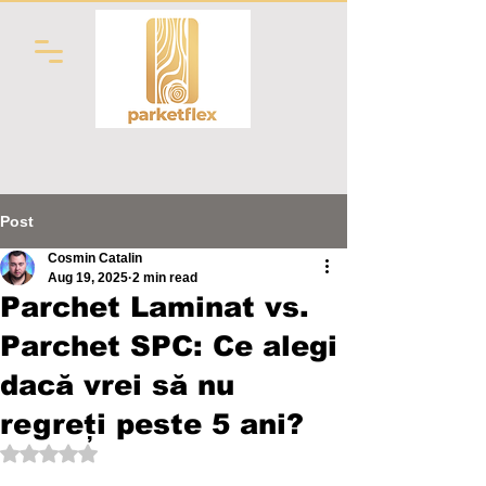
Post
Cosmin Catalin
Aug 19, 2025
2 min read
Parchet Laminat vs.
Parchet SPC: Ce alegi
dacă vrei să nu
regreți peste 5 ani?
Rated NaN out of 5 stars.