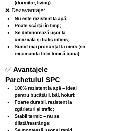
(dormitor, living).
❌ Dezavantaje:
Nu este rezistent la apă;
Poate scârțâi în timp;
Se deteriorează ușor la 
umezeală și trafic intens;
Sunet mai pronunțat la mers (se 
recomandă folie fonică bună).
✅ 
Avantajele 
Parchetului SPC
100% rezistent la apă – ideal 
pentru bucătării, băi, holuri;
Foarte durabil, rezistent la 
zgârieturi și trafic;
Stabil termic – nu se 
dilată/restrânge;
Se montează ușor și rapid, 